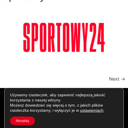
Next
→
COPYRIGHT © ALL RIGHTS RESERVED. CREATED BY
Używamy ciasteczek, aby zapewnić najlepszą jakość
APPMOTION
korzystania z naszej witryny.
POLITYKA PRYWATNOŚCI LANG TEAM
Możesz dowiedzieć się więcej o tym, z jakich plików
ciasteczka korzystamy, i wyłączyć je w
ustawieniach
.
Akceptuj