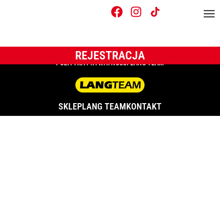
Trójka
COPYRIGHT © ALL RIGHTS RESERVED. CREATED BY
APPMOTION
REJESTRACJA
POLITYKA PRYWATNOŚCI LANG TEAM
SKLEP
LANG TEAM
KONTAKT