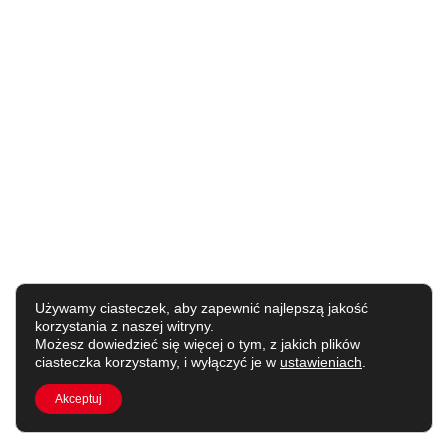
Używamy ciasteczek, aby zapewnić najlepszą jakość
korzystania z naszej witryny.
Możesz dowiedzieć się więcej o tym, z jakich plików
ciasteczka korzystamy, i wyłączyć je w
ustawieniach
.
Akceptuj