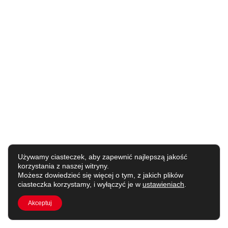
Używamy ciasteczek, aby zapewnić najlepszą jakość
korzystania z naszej witryny.
Możesz dowiedzieć się więcej o tym, z jakich plików
ciasteczka korzystamy, i wyłączyć je w
ustawieniach
.
Akceptuj