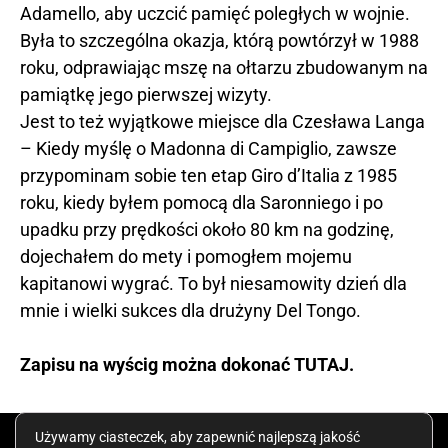
Adamello, aby uczcić pamięć poległych w wojnie.
Była to szczególna okazja, którą powtórzył w 1988
roku, odprawiając mszę na ołtarzu zbudowanym na
pamiątkę jego pierwszej wizyty.
Jest to też wyjątkowe miejsce dla Czesława Langa
– Kiedy myślę o Madonna di Campiglio, zawsze
przypominam sobie ten etap Giro d’Italia z 1985
roku, kiedy byłem pomocą dla Saronniego i po
upadku przy prędkości około 80 km na godzinę,
dojechałem do mety i pomogłem mojemu
kapitanowi wygrać. To był niesamowity dzień dla
mnie i wielki sukces dla drużyny Del Tongo.
Zapisu na wyścig można dokonać
TUTAJ
.
COPYRIGHT © ALL RIGHTS RESERVED. CREATED BY
Używamy ciasteczek, aby zapewnić najlepszą jakość