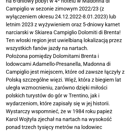
na 6-dniowy pobyt w 4* hotelu w Madonna di
Campiglio w sezonie zimowym 2022/23 (z
wyłączeniem okresu
24.12.2022-8.01.2023)
lub
letnim 2023 z wyżywieniem oraz 5-dniowy karnet
narciarski w Skiarea Campiglio Dolomiti di Brenta!
Ten włoski region jest uwielbianą lokalizacją przez
wszystkich fanów jazdy na nartach.
Położona pomiędzy Dolomitami Brenta i
lodowcami Adamello-Presanella, Madonna di
Campiglio jest miejscem, które od zawsze łączyły z
Polską szczególne więzi. Więź, która z biegiem lat
uległa wzmocnieniu, zarówno dzięki miłości
polskich turystów do gór w Trentino, jak i
wydarzeniom, które zapisały się w jej historii.
Wystarczy wspomnieć, że w 1984 roku papież
Karol Wojtyła zjechał na nartach na wysokość
ponad trzech tysięcy metrów na lodowiec