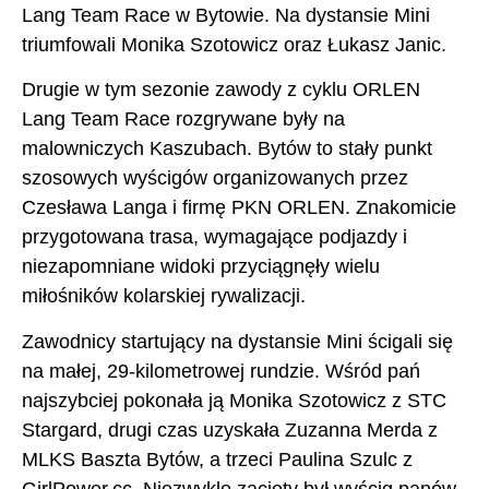
Lang Team Race w Bytowie. Na dystansie Mini
triumfowali Monika Szotowicz oraz Łukasz Janic.
Drugie w tym sezonie zawody z cyklu ORLEN
Lang Team Race rozgrywane były na
malowniczych Kaszubach. Bytów to stały punkt
szosowych wyścigów organizowanych przez
Czesława Langa i firmę PKN ORLEN. Znakomicie
przygotowana trasa, wymagające podjazdy i
niezapomniane widoki przyciągnęły wielu
miłośników kolarskiej rywalizacji.
Zawodnicy startujący na dystansie Mini ścigali się
na małej, 29-kilometrowej rundzie. Wśród pań
najszybciej pokonała ją Monika Szotowicz z STC
Stargard, drugi czas uzyskała Zuzanna Merda z
MLKS Baszta Bytów, a trzeci Paulina Szulc z
GirlPower.cc. Niezwykle zacięty był wyścig panów,