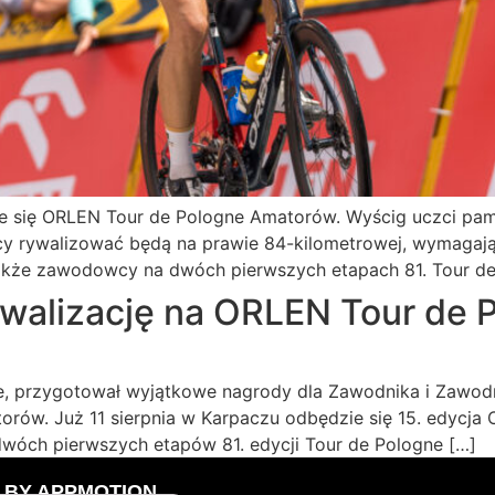
dzie się ORLEN Tour de Pologne Amatorów. Wyścig uczci pam
cy rywalizować będą na prawie 84-kilometrowej, wymagając
także zawodowcy na dwóch pierwszych etapach 81. Tour de
ywalizację na ORLEN Tour de 
, przygotował wyjątkowe nagrody dla Zawodnika i Zawodni
rów. Już 11 sierpnia w Karpaczu odbędzie się 15. edycj
wóch pierwszych etapów 81. edycji Tour de Pologne […]
D BY
APPMOTION