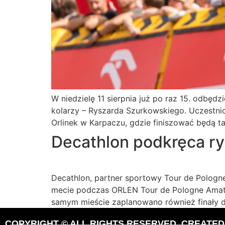
W niedzielę 11 sierpnia już po raz 15. odbę
kolarzy – Ryszarda Szurkowskiego. Uczestni
Orlinek w Karpaczu, gdzie finiszować będą 
Decathlon podkręca r
Decathlon, partner sportowy Tour de Pologne
mecie podczas ORLEN Tour de Pologne Amato
samym mieście zaplanowano również finały d
COPYRIGHT © ALL RIGHTS RESERVED. CREATE