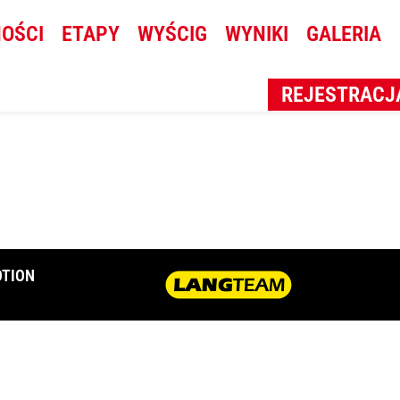
ace-191 (Kopiowanie)
OŚCI
ETAPY
WYŚCIG
WYNIKI
GALERIA
REJESTRACJ
TION