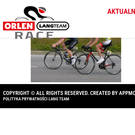
6985-LangTeam_R
AKTUALN
COPYRIGHT © ALL RIGHTS RESERVED. CREATED BY
APPMO
POLITYKA PRYWATNOŚCI LANG TEAM